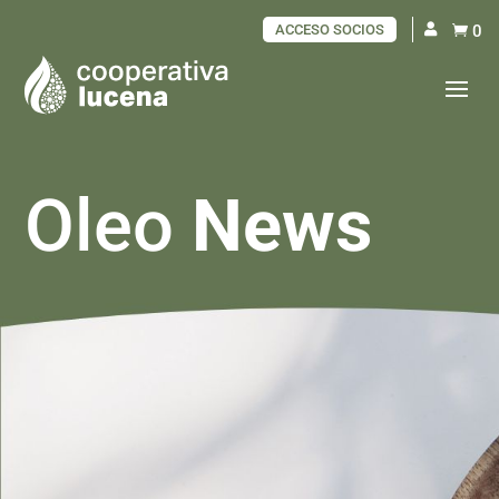
ACCESO SOCIOS
0

Oleo
News