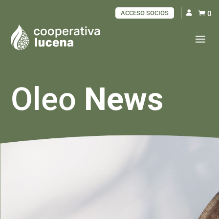
ACCESO SOCIOS
0

Oleo
News