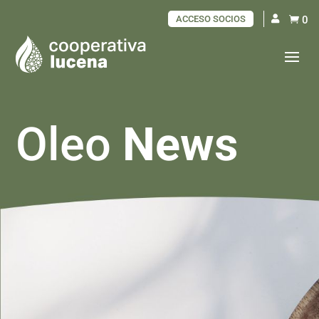
ACCESO SOCIOS
0

Oleo
News