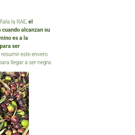
ñala la RAE,
el
os cuando alcanzan su
mino es a la
 para ser
 resumir este envero
ra llegar a ser negra.