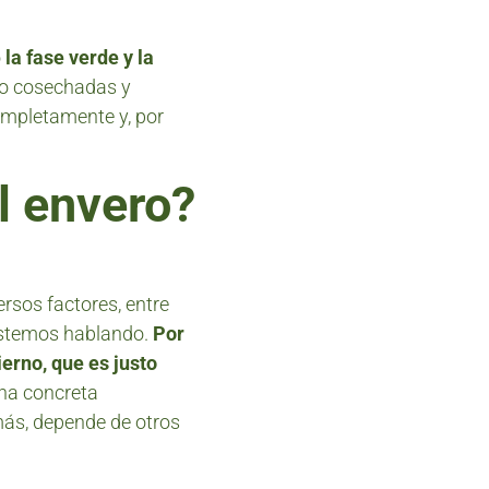
o
la fase verde y la
ido cosechadas y
ompletamente y, por
l envero?
rsos factores, entre
 estemos hablando.
Por
erno, que es justo
cha concreta
más, depende de otros