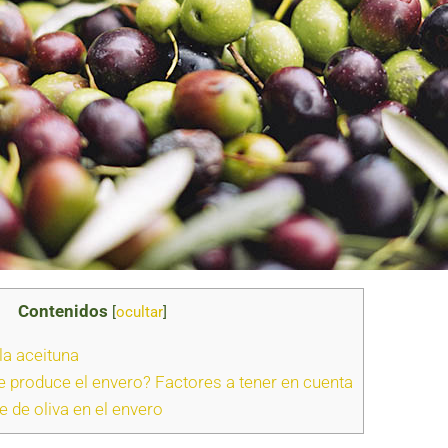
Contenidos
[
ocultar
]
la aceituna
 produce el envero? Factores a tener en cuenta
e de oliva en el envero