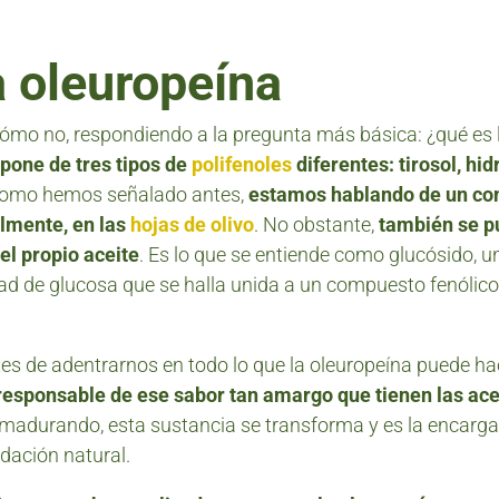
a oleuropeína
mo no, respondiendo a la pregunta más básica: ¿qué es 
mpone de tres tipos de
polifenoles
diferentes: tirosol, hidr
Como hemos señalado antes,
estamos hablando de un co
almente, en las
hojas de olivo
. No obstante,
también se p
el propio aceite
. Es lo que se entiende como glucósido, 
d de glucosa que se halla unida a un compuesto fenólic
es de adentrarnos en todo lo que la oleuropeína puede ha
 responsable de ese sabor tan amargo que tienen las ac
n madurando, esta sustancia se transforma y es la encarga
idación natural.