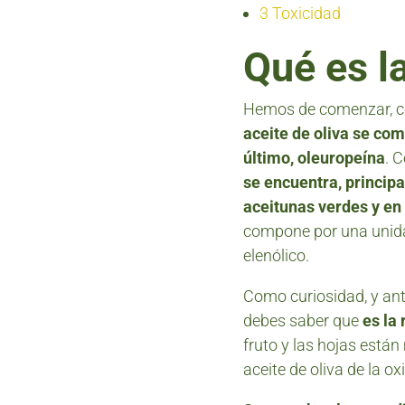
3
Toxicidad
Qué es l
Hemos de comenzar, có
aceite de oliva se co
último, oleuropeína
. 
se encuentra, princip
aceitunas verdes y en 
compone por una unida
elenólico.
Como curiosidad, y ant
debes saber que
es la
fruto y las hojas está
aceite de oliva de la ox