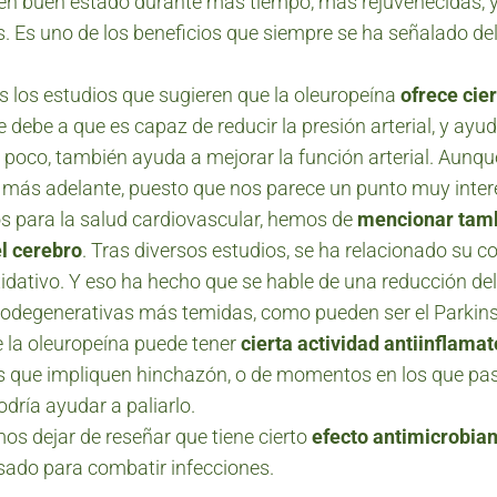
n buen estado durante más tiempo, más rejuvenecidas, y 
 Es uno de los beneficios que siempre se ha señalado del a
los estudios que sugieren que la oleuropeína
ofrece cie
se debe a que es capaz de reducir la presión arterial, y ayu
a poco, también ayuda a mejorar la función arterial. Aunqu
ás adelante, puesto que nos parece un punto muy inter
os para la salud cardiovascular, hemos de
mencionar tamb
el cerebro
. Tras diversos estudios, se ha relacionado su 
idativo. Y eso ha hecho que se hable de una reducción del
odegenerativas más temidas, como pueden ser el Parkinso
 la oleuropeína puede tener
cierta actividad antiinflamat
 que impliquen hinchazón, o de momentos en los que pas
dría ayudar a paliarlo.
os dejar de reseñar que tiene cierto
efecto antimicrobia
usado para combatir infecciones.