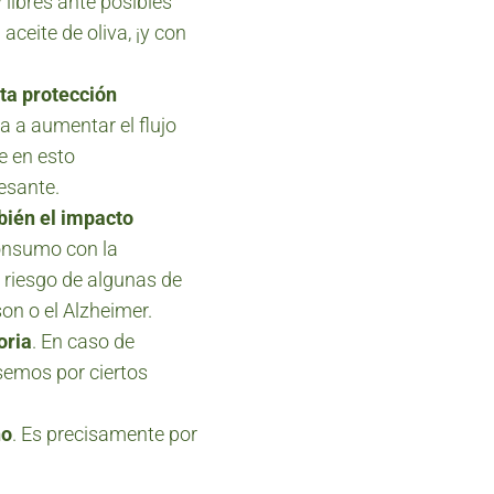
libres ante posibles
ceite de oliva, ¡y con
rta protección
da a aumentar el flujo
e en esto
esante.
ién el impacto
consumo con la
 riesgo de algunas de
n o el Alzheimer.
oria
. En caso de
emos por ciertos
no
. Es precisamente por