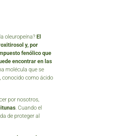
la oleuropeína?
El
oxitirosol y, por
mpuesto fenólico que
uede encontrar en las
una molécula que se
o, conocido como ácido
cer por nosotros,
eitunas
. Cuando el
da de proteger al