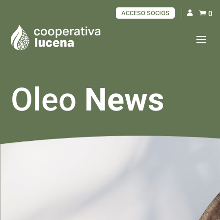
ACCESO SOCIOS
0

Oleo
News