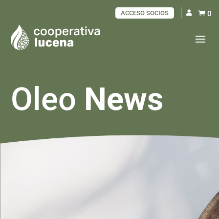
ACCESO SOCIOS
0

Oleo
News