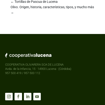
←
Tortillas de Pascua de Lucena
Olivo. Origen, historia, características, tipos, y mucho más
→
COOPERATIVA OLIVARERA SCA DE LUCENA
Avda. de la Infancia, 15 · 14900 Lucena · (Córdoba)
957 500 419 / 957 500 112